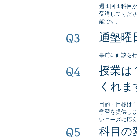
週１回１科目
受講してくだ
能です。
Q3
通塾曜
事前に面談を
Q4
授業は
くれま
目的・目標は
学習を提供し
いニーズに応
Q5
科目の