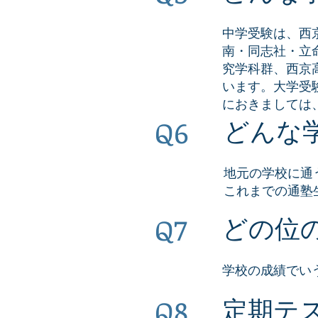
中学受験は、西
南・同志社・立
究学科群、西京
います。大学受
におきましては
Q6
どんな
地元の学校に通
これまでの通塾
Q7
どの位
学校の成績でい
Q8
定期テ