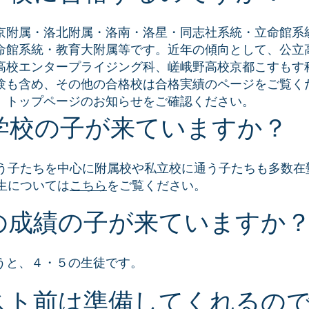
京附属・洛北附属・洛南・洛星・同志社系統・立命館系
命館系統・教育大附属等です。近年の傾向として、公立
高校エンタープライジング科、嵯峨野高校京都こすもす
験も含め、その他の合格校は合格実績のページをご覧く
、トップページのお知らせをご確認ください。
学校の子が来ていますか？
う子たちを中心に附属校や私立校に通う子たちも多数在
生については
こちら
をご覧ください。
の成績の子が来ていますか
うと、４・５の生徒です。
スト前は準備してくれるの