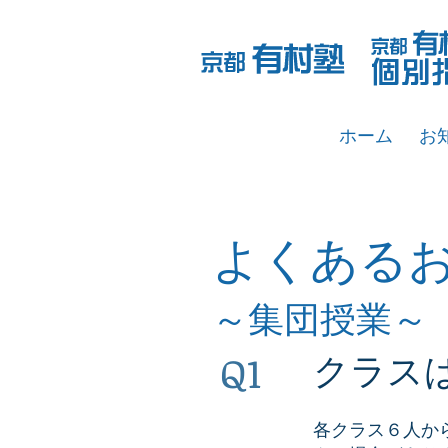
ホーム
お
よくある
～集団授業～
Q1
クラス
各クラス６人か