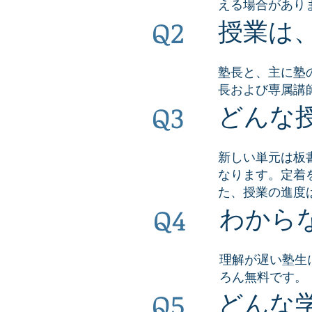
える場合があり
Q2
授業は
塾長と、主に塾
長および専属講
Q3
どんな
新しい単元は板
なります。定着
た、授業の進度
Q4
わから
理解が遅い塾生
ろん無料です。
Q5
どんな