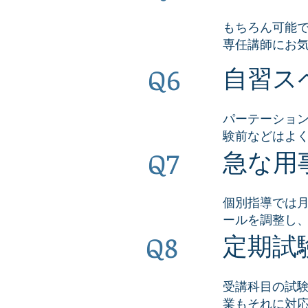
もちろん可能
専任講師にお
Q6
自習ス
パーテーショ
験前などはよ
Q7
急な用
個別指導では
ールを調整し
Q8
定期試
受講科目の試
業もそれに対